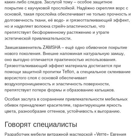
каких-либо следов. Заслугой тому – особое защитное
покрытие с каучуковой прослойкой. Надёжно скрепляя ворс с
основой, такая прослойка обеспечивает не только прочность и
долговечность ткани, её водо- и грязеотталкивающий эффект,
но и наделяет волокна стрейч-эластичностью, что
препятствует бесформенному растяжению и утрате
эстетической привлекательности.
Замшезаменитель ZAMSHA – ещё одно обивочное покрытие
нового поколения. Внешне напоминая натуральную замшу,
оно выгодно отличается практичностью использования.
Грязеотталкивающий эффект материала достигается при
помощи защитной пропитки Teflon, а специальное склеивание
ворсистого слоя с основой обеспечивает
воздухопроницаемость и эластичность поверхности,
препятствует потере формы и образованию катышков.
Особая заслуга в сохранении привлекательности мебельных
обивок принадлежит красителям, гарантирующим яркость
цвета, разнообразие оттенков, устойчивость к выгоранию.
Говорят специалисты
Разработчик мебели витражной мастерской «Verre» Евгения