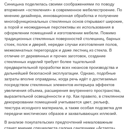
Синицына поделилась своими соображениями по поводу
вторжения «остекления» в современное мебелестроение. По
мнению дизайнера, инновационная обработка и получение
многофункциональных стеклянных основ открывают широкие,
а порой и неожиданные перспективы их использования в
оформлении помещений и изготовлении мебели. Помимо
традиционных стеклянных поверхностей столешниц, барных
стоек, полок и дверей, нередки случаи изготовления полов,
межкомнатных перегородок и даже лестниц из стекла. В
отличие от деревянных и прочих заготовок, создание
стеклянных изделий требует более тщательной
предварительной проработки всех нюансов производства и
дальнейшей безопасной эксплуатации. Однако, подобные
затраты вполне оправданы, когда речь идёт о достигаемых
посредством стеклянных элементов интерьера эффектов
увеличения объема, расширения внутреннего пространства,
выразительной освещённости и пр. Как правило, в стеклянном
декорировании помещений учитывается цвет, рельеф,
текстура исходного материала, а также особая подсветка для
передачи мистических образов и захватывающих иллюзий.
В анализе покупательских предпочтений немаловажным
станет мнение специалиста салона сантехники «Астарта»