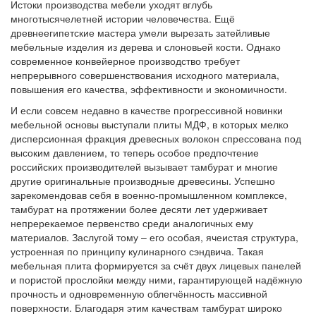
Истоки производства мебели уходят вглубь
многотысячелетней истории человечества. Ещё
древнеегипетские мастера умели вырезать затейливые
мебельные изделия из дерева и слоновьей кости. Однако
современное конвейерное производство требует
непрерывного совершенствования исходного материала,
повышения его качества, эффективности и экономичности.
И если совсем недавно в качестве прогрессивной новинки
мебельной основы выступали плиты МДФ, в которых мелко
дисперсионная фракция древесных волокон спрессована под
высоким давлением, то теперь особое предпочтение
российских производителей вызывает тамбурат и многие
другие оригинальные производные древесины. Успешно
зарекомендовав себя в военно-промышленном комплексе,
тамбурат на протяжении более десяти лет удерживает
непререкаемое первенство среди аналогичных ему
материалов. Заслугой тому – его особая, ячеистая структура,
устроенная по принципу кулинарного сэндвича. Такая
мебельная плита формируется за счёт двух лицевых панелей
и пористой прослойки между ними, гарантирующей надёжную
прочность и одновременную облегчённость массивной
поверхности. Благодаря этим качествам тамбурат широко