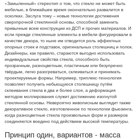
«Замыленный» стереотип о том, что стекло не может быть
мебелью, в ближайшее время окончательно развалится в
осколках. Заслуга тому – новые технологии достижения
сверхпрочной стеклянной основы, способной заменить
привычные всем конструкции из ДСП и прочих материалов. И
если прежде стеклянные элементы в мебели фигурировали в
качестве декора, то ныне им отводится роль эффектных
опорных стоек и подставок, оригинальных столешниц и полок.
Дизайнеры, как правило, стараются выгодно использовать
индивидуальные свойства стекла, способного быть
прозрачным, разноцветным, пластичным или безупречно
твёрдым, легко разогреваться, склеиваться и принимать
проектируемые формы. Например, триплекс-технология
позволяет получить небьющуюся столешницу путём
склеивания стекла в два и более слоя, а деформация
методом моллирования служит достижению изогнутой
стеклянной основы. Невероятно живописным выглядит также
декоративное стекло, изготовленное по технологии фьюзинга,
когда разноцветные стекла произвольных форм и размеров
соединяются воедино под действием высокой температуры.
Принцип один, вариантов - масса