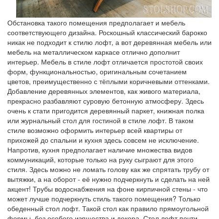
Обстановка такого помещения предполагает и мебель
соответствующего дизайна. Роскошный классический барокко
никак не подходит к стилю лофт, а вот деревянная мебель или
мебель на металлическом каркасе отлично дополнит
интерьер. Мебель в стиле лофт отличается простотой своих
форм, функциональностью, оригинальным сочетанием
цветов, преимущественно с тёплыми коричневыми оттенками.
Добавление деревянных элементов, как живого материала,
прекрасно разбавляют суровую бетонную атмосферу. Здесь
очень к стати пригодится деревянный паркет, книжная полка
или журнальный стол для гостиной в стиле лофт. В таком
стиле возможно оформить интерьер всей квартиры от
прихожей до спальни и кухня здесь совсем не исключение.
Напротив, кухня предполагает наличие множества видов
коммуникаций, которые только на руку сыграют для этого
стиля. Здесь можно не ломать голову как же спрятать трубу от
вытяжки, а на оборот - её нужно подчеркнуть и сделать на ней
акцент! Трубы водоснабжения на фоне кирпичной стены - что
может лучше подчеркнуть стиль такого помещения? Только
обеденный стол лофт. Такой стол как правило прямоугольной
формы, без особого изящества и декора. Стол лофт почти