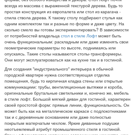
всегда из массива с выраженной текстурой дерева. Будь то
простая конструкция из европалета или стол из карагача -
спила ствола дерева. К такому столу подбирают стулья как
одним комплектом так и разные по форме и даже цвету. На
сколько смело вы готовы экспериментировать? В зависимости
от потребностей владельца
стол в стиле Лофт
может быть
очень функциональным: раскладным или даже изменять свои
геометрические параметры по высоте, поднимаясь или
опускаясь. Такие столы называются столы-трансформеры.
Они могут эксплуатироваться как на кухне так и в гостиной.
Для создания "индустриального" интерьера в обычной
городской квартире нужна соответствующая отделка
помещения, будь то кирпичная кладка стены или открытые
коммуникациии: трубы, вентиляционные вытяжки и короба,
оригинальные брутальные светильники и, конечно же, мебель
в стиле лофт. Большой мягкий диван для гостиной, характерен
своей простотой форм: прямые линии, функциональность. Он
может быть как на металлическом каркасе с подлокотниками
так и с деревянным основанием или даже полностью
покрытым матерчатым чехлом. Яркие диванные подушки
неотъемлемый атрибут промышленного стиля в гостиной.
Стены оформляются картинами современного искусства, чем-